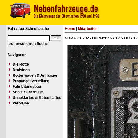
Fahrzeug-Schnellsuche
Home
|
Mitarbeiter
GBM 63.1.232 - DB Netz " 97 17 53 027 18
zur erweiterten Suche
Navigation
Die Rotte
Draisinen
Rottenwagen & Anhänger
Propangasverteilung
Fahrleitungsbau
Sonderfahrzeuge
Ungeklärtes & Rätselhaftes
Verbleibe