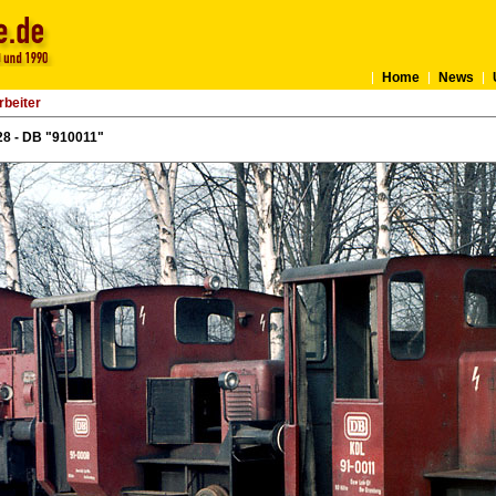
Home
News
rbeiter
8 - DB "910011"