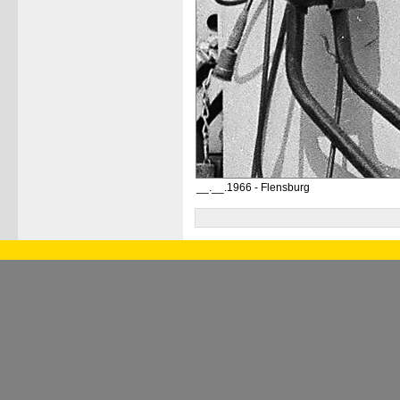
__.__.1966 - Flensburg