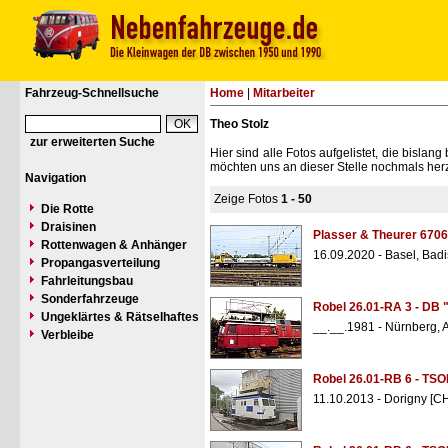
Fahrzeug-Schnellsuche
Home
|
Mitarbeiter
Theo Stolz
zur erweiterten Suche
Hier sind alle Fotos aufgelistet, die bisl
möchten uns an dieser Stelle nochmals herz
Navigation
Zeige Fotos
1 - 50
Die Rotte
Draisinen
Plasser & Theurer 6706
Rottenwagen & Anhänger
16.09.2020 - Basel, Bad
Propangasverteilung
Fahrleitungsbau
Sonderfahrzeuge
Robel 26.01-RA 3 - DB 
Ungeklärtes & Rätselhaftes
__.__.1981 - Nürnberg,
Verbleibe
Robel 26.01-RB 6 - TSO
11.10.2013 - Dorigny [C