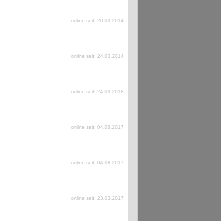
online seit: 20.03.2014
online seit: 24.03.2014
online seit: 24.09.2018
online seit: 04.08.2017
online seit: 04.08.2017
online seit: 23.03.2017