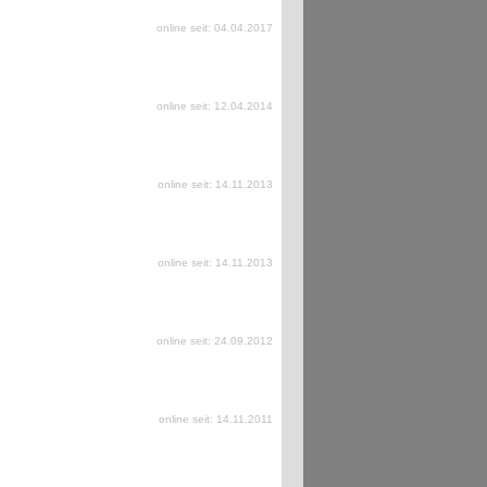
online seit: 04.04.2017
online seit: 12.04.2014
online seit: 14.11.2013
online seit: 14.11.2013
online seit: 24.09.2012
online seit: 14.11.2011