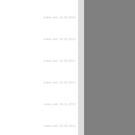
online seit: 14.06.2018
online seit: 18.10.2013
online seit: 21.03.2012
online seit: 21.04.2012
online seit: 29.11.2013
online seit: 20.06.2011