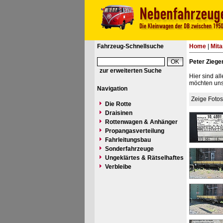
Fahrzeug-Schnellsuche
Home
|
Mita
Peter Ziege
zur erweiterten Suche
Hier sind al
möchten uns 
Navigation
Zeige Foto
Die Rotte
Draisinen
Rottenwagen & Anhänger
Propangasverteilung
Fahrleitungsbau
Sonderfahrzeuge
Ungeklärtes & Rätselhaftes
Verbleibe