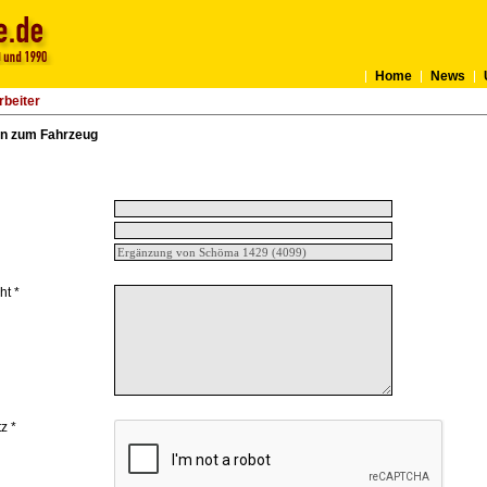
Home
News
rbeiter
n zum Fahrzeug
ht *
z *