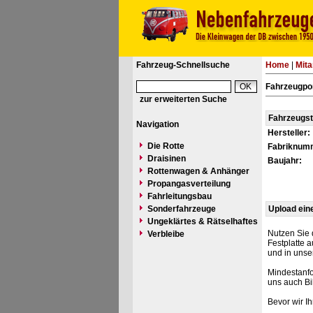
Fahrzeug-Schnellsuche
Home
|
Mita
Fahrzeugpo
zur erweiterten Suche
Fahrzeugs
Navigation
Hersteller:
Die Rotte
Fabriknum
Draisinen
Baujahr:
Rottenwagen & Anhänger
Propangasverteilung
Fahrleitungsbau
Sonderfahrzeuge
Upload ein
Ungeklärtes & Rätselhaftes
Nutzen Sie 
Verbleibe
Festplatte 
und in unse
Mindestanfo
uns auch Bi
Bevor wir I