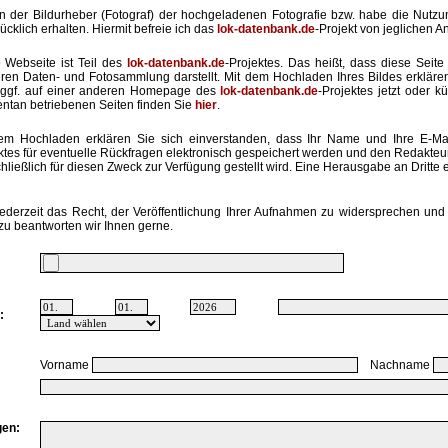
in der Bildurheber (Fotograf) der hochgeladenen Fotografie bzw. habe die Nut
ücklich erhalten. Hiermit befreie ich das
lok-datenbank.de
-Projekt von jeglichen A
 Webseite ist Teil des
lok-datenbank.de
-Projektes. Das heißt, dass diese Seite 
ren Daten- und Fotosammlung darstellt. Mit dem Hochladen Ihres Bildes erkläre
ggf. auf einer anderen Homepage des
lok-datenbank.de
-Projektes jetzt oder k
tan betriebenen Seiten finden Sie
hier
.
em Hochladen erklären Sie sich einverstanden, dass Ihr Name und Ihre E-Ma
ktes für eventuelle Rückfragen elektronisch gespeichert werden und den Redakte
hließlich für diesen Zweck zur Verfügung gestellt wird. Eine Herausgabe an Dritte er
ederzeit das Recht, der Veröffentlichung Ihrer Aufnahmen zu widersprechen und 
zu beantworten wir Ihnen gerne.
:
Vorname
Nachname
en: