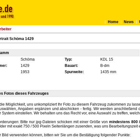
Home
News
rbeiter
rtrait Schöma 1429
tamm
Schöma
Typ:
KDL 15
mer:
1429
Bauart:
B-dm
1953
Spurweite:
1435 mm
es Fotos dieses Fahrzeuges
die Möglichkeit, uns unkompliziert Ihr Foto zu diesem Fahrzeug zukommen zu lassen
auswählen, Angaben ergänzen und abschicken - fertig. Wir werden anschließend d
r System einstellen. Wir behalten uns das Recht vor, eine Auswahl zu treffen, welc
rderungen: Bitte nur jpg-Dateien schicken mit einer Größe von
mindestens 800 /
lder mit exakt 750 / 500 Pixeln Seitenlängen zusenden, was uns Bearbeitungszeit 
hr Bild verwenden können, bitten wir Sie um die Bestätigung folgender Punkte: