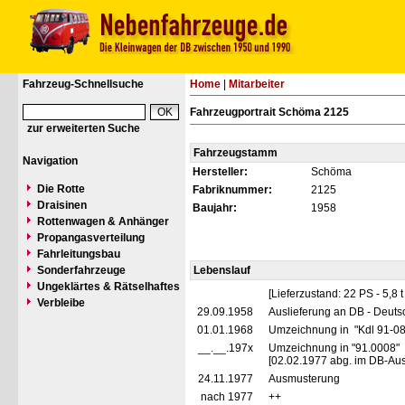
Fahrzeug-Schnellsuche
Home
|
Mitarbeiter
Fahrzeugportrait Schöma 2125
zur erweiterten Suche
Fahrzeugstamm
Navigation
Hersteller:
Schöma
Die Rotte
Fabriknummer:
2125
Draisinen
Baujahr:
1958
Rottenwagen & Anhänger
Propangasverteilung
Fahrleitungsbau
Sonderfahrzeuge
Lebenslauf
Ungeklärtes & Rätselhaftes
[Lieferzustand: 22 PS - 5,8
Verbleibe
29.09.1958
Auslieferung an DB - Deuts
01.01.1968
Umzeichnung in "Kdl 91-0
__.__.197x
Umzeichnung in "91.0008"
[02.02.1977 abg. im DB-Au
24.11.1977
Ausmusterung
nach 1977
++