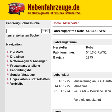
Fahrzeug-Schnellsuche
Home
|
Mitarbeiter
Fahrzeugportrait Robel 54.13-5-RW 51
zur erweiterten Suche
Fahrzeugstamm
Navigation
Hersteller:
Robel
Die Rotte
Fabriknummer:
54.13-5-RW 51
Draisinen
Baujahr:
1975
Rottenwagen & Anhänger
Propangasverteilung
Fahrleitungsbau
Sonderfahrzeuge
Lebenslauf
Ungeklärtes & Rätselhaftes
__.10.1975
Auslieferung an DB - Deut
Verbleibe
14.10.1975
Abnahme
01.01.1994
=> DB AG - Deutsche Bahn 
Verbleib unbekannt