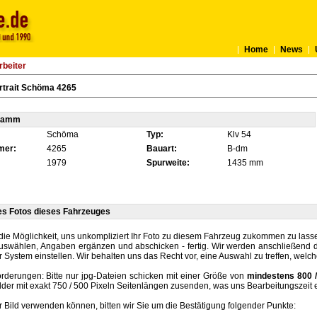
Home
News
rbeiter
rtrait Schöma 4265
tamm
Schöma
Typ:
Klv 54
mer:
4265
Bauart:
B-dm
1979
Spurweite:
1435 mm
es Fotos dieses Fahrzeuges
die Möglichkeit, uns unkompliziert Ihr Foto zu diesem Fahrzeug zukommen zu lassen
auswählen, Angaben ergänzen und abschicken - fertig. Wir werden anschließend d
r System einstellen. Wir behalten uns das Recht vor, eine Auswahl zu treffen, welc
rderungen: Bitte nur jpg-Dateien schicken mit einer Größe von
mindestens 800 /
lder mit exakt 750 / 500 Pixeln Seitenlängen zusenden, was uns Bearbeitungszeit 
hr Bild verwenden können, bitten wir Sie um die Bestätigung folgender Punkte: