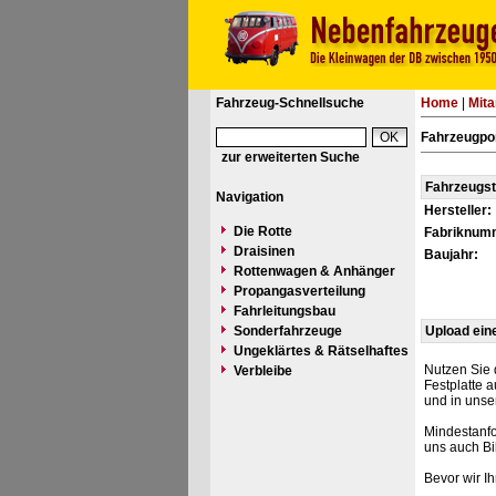
Fahrzeug-Schnellsuche
Home
|
Mita
Fahrzeugpo
zur erweiterten Suche
Fahrzeugs
Navigation
Hersteller:
Die Rotte
Fabriknum
Draisinen
Baujahr:
Rottenwagen & Anhänger
Propangasverteilung
Fahrleitungsbau
Sonderfahrzeuge
Upload ein
Ungeklärtes & Rätselhaftes
Nutzen Sie 
Verbleibe
Festplatte 
und in unse
Mindestanfo
uns auch Bi
Bevor wir I