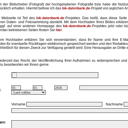
in der Bildurheber (Fotograf) der hochgeladenen Fotografie bzw. habe die Nut
ücklich erhalten. Hiermit befreie ich das
lok-datenbank.de
-Projekt von jeglichen A
 Webseite ist Teil des
lok-datenbank.de
-Projektes. Das heißt, dass diese Seite 
ren Daten- und Fotosammlung darstellt. Mit dem Hochladen Ihres Bildes erkläre
ggf. auf einer anderen Homepage des
lok-datenbank.de
-Projektes jetzt oder k
tan betriebenen Seiten finden Sie
hier
.
em Hochladen erklären Sie sich einverstanden, dass Ihr Name und Ihre E-Ma
ktes für eventuelle Rückfragen elektronisch gespeichert werden und den Redakte
hließlich für diesen Zweck zur Verfügung gestellt wird. Eine Herausgabe an Dritte er
ederzeit das Recht, der Veröffentlichung Ihrer Aufnahmen zu widersprechen und 
zu beantworten wir Ihnen gerne.
:
Vorname
Nachname
en: