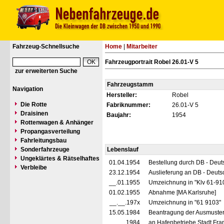
Fahrzeug-Schnellsuche
Home
|
Mitarbeiter
Fahrzeugportrait Robel 26.01-V 5
zur erweiterten Suche
Fahrzeugstamm
Navigation
Hersteller:
Robel
Die Rotte
Fabriknummer:
26.01-V 5
Draisinen
Baujahr:
1954
Rottenwagen & Anhänger
Propangasverteilung
Fahrleitungsbau
Sonderfahrzeuge
Lebenslauf
Ungeklärtes & Rätselhaftes
01.04.1954
Bestellung durch DB - Deut
Verbleibe
23.12.1954
Auslieferung an DB - Deut
__.01.1955
Umzeichnung in "Klv 61-91
01.02.1955
Abnahme [MA Karlsruhe]
__.__.197x
Umzeichnung in "61 9103"
15.05.1984
Beantragung der Ausmuste
__.__.1984
an Hafenbetriebe Stadt Fran