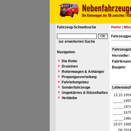
Fahrzeug-Schnellsuche
Home
|
Mita
Fahrzeugpor
zur erweiterten Suche
Fahrzeugs
Navigation
Hersteller:
Die Rotte
Fabriknum
Draisinen
Baujahr:
Rottenwagen & Anhänger
Propangasverteilung
Fahrleitungsbau
Sonderfahrzeuge
Lebenslauf
Ungeklärtes & Rätselhaftes
13.10.195
Verbleibe
__.__.195
__.__.197
__.__.197
__.__.198
20.07.198
__.06.202