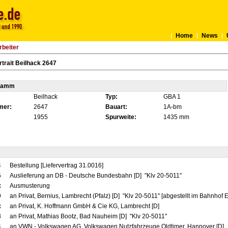
Home
News
rbeiter
trait Beilhack 2647
tamm
Beilhack
Typ:
GBA 1
mer:
2647
Bauart:
1A-bm
1955
Spurweite:
1435 mm
4
Bestellung [Liefervertrag 31.0016]
5
Auslieferung an DB - Deutsche Bundesbahn [D] "Klv 20-5011"
x
Ausmusterung
9
an Privat, Bernius, Lambrecht (Pfalz) [D] "Klv 20-5011" [abgestellt im Bahnhof 
x
an Privat, K. Hoffmann GmbH & Cie KG, Lambrecht [D]
8
an Privat, Mathias Bootz, Bad Nauheim [D] "Klv 20-5011"
4
an VWN - Volkswagen AG, Volkswagen Nutzfahrzeuge Oldtimer, Hannover [D]