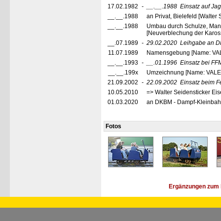
17.02.1982
-
__.__.1988
Einsatz auf Ja
__.__.1988
an Privat, Bielefeld [Walter 
__.__.1988
Umbau durch Schulze, Mann
[Neuverblechung der Karos
__.07.1989
-
29.02.2020
Leihgabe an DK
11.07.1989
Namensgebung [Name: VA
__.__.1993
-
__.01.1996
Einsatz bei FF
__.__.199x
Umzeichnung [Name: VALE
21.09.2002
-
22.09.2002
Einsatz beim F
10.05.2010
=> Walter Seidensticker Eis
01.03.2020
an DKBM - Dampf-Kleinbahn 
Fotos
Ergänzungen zum 