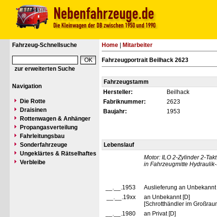
Fahrzeug-Schnellsuche
Home
|
Mitarbeiter
Fahrzeugportrait Beilhack 2623
zur erweiterten Suche
Fahrzeugstamm
Navigation
Hersteller:
Beilhack
Die Rotte
Fabriknummer:
2623
Draisinen
Baujahr:
1953
Rottenwagen & Anhänger
Propangasverteilung
Fahrleitungsbau
Sonderfahrzeuge
Lebenslauf
Ungeklärtes & Rätselhaftes
Motor: ILO 2-Zylinder 2-Takt
Verbleibe
in Fahrzeugmitte Hydraulik
__.__.1953
Auslieferung an Unbekannt
__.__.19xx
an Unbekannt [D]
[Schrotthändler im Großra
__.__.1980
an Privat [D]