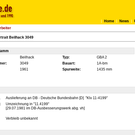
Home
News
rbeiter
trait Beilhack 3049
tamm
Beilhack
Typ:
GBA 2
mer:
3049
Bauart:
1A-bm
1961
Spurweite:
1435 mm
1
Auslieferung an DB - Deutsche Bundesbahn [D] "Klv 11-4199"
x
Umzeichnung in "11.4199"
[29.07.1981 im DB-Ausbesserungswerk abg. vh]
Verbleib unbekannt