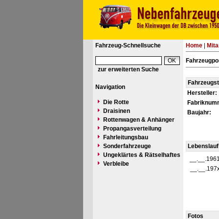
Fahrzeug-Schnellsuche
Home
|
Mita
Fahrzeugpor
zur erweiterten Suche
Fahrzeugs
Navigation
Hersteller:
Die Rotte
Fabriknum
Draisinen
Baujahr:
Rottenwagen & Anhänger
Propangasverteilung
Fahrleitungsbau
Sonderfahrzeuge
Lebenslauf
Ungeklärtes & Rätselhaftes
__.__.196
Verbleibe
__.__.197
Fotos