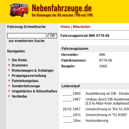
Fahrzeug-Schnellsuche
Home
|
Mitarbeiter
Fahrzeugportrait IWK 9779-06
zur erweiterten Suche
Fahrzeugstamm
Navigation
Hersteller:
IWK
Die Rotte
Fabriknummer:
9779-06
Draisinen
Baujahr:
1960
Rottenwagen & Anhänger
Propangasverteilung
Fahrleitungsbau
Sonderfahrzeuge
Lebenslauf
Ungeklärtes & Rätselhaftes
__.__.1960
Auslieferung an DB - Deut
Verbleibe
__.__.1967
Umbau durch DB-Ausbesse
[3,0 to Atlas-Kran aufgebaut] 
28.02.1967
Umzeichnung in "Klv 51-93
__.__.197x
Umzeichnung in "51.9306"
__.__.19xx
Ausmusterung