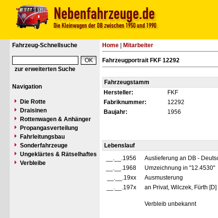
Fahrzeug-Schnellsuche
Home
|
Mitarbeiter
Fahrzeugportrait FKF 12292
zur erweiterten Suche
Fahrzeugstamm
Navigation
Hersteller:
FKF
Die Rotte
Fabriknummer:
12292
Draisinen
Baujahr:
1956
Rottenwagen & Anhänger
Propangasverteilung
Fahrleitungsbau
Sonderfahrzeuge
Lebenslauf
Ungeklärtes & Rätselhaftes
__.__.1956
Auslieferung an DB - Deut
Verbleibe
__.__.1968
Umzeichnung in "12.4530"
__.__.19xx
Ausmusterung
__.__.197x
an Privat, Wilczek, Fürth [D
Verbleib unbekannt