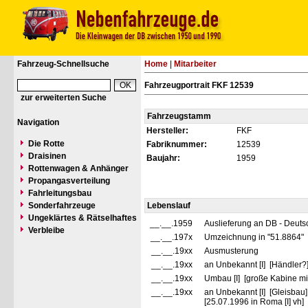
Fahrzeug-Schnellsuche
Home
|
Mitarbeiter
Fahrzeugportrait FKF 12539
zur erweiterten Suche
Fahrzeugstamm
Navigation
Hersteller:
FKF
Die Rotte
Fabriknummer:
12539
Draisinen
Baujahr:
1959
Rottenwagen & Anhänger
Propangasverteilung
Fahrleitungsbau
Sonderfahrzeuge
Lebenslauf
Ungeklärtes & Rätselhaftes
__.__.1959
Auslieferung an DB - Deut
Verbleibe
__.__.197x
Umzeichnung in "51.8864"
__.__.19xx
Ausmusterung
__.__.19xx
an Unbekannt [I] [Händler?
__.__.19xx
Umbau [I] [große Kabine mi
__.__.19xx
an Unbekannt [I] [Gleisbau]
[25.07.1996 in Roma [I] vh]