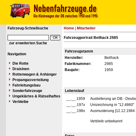
Fahrzeug-Schnellsuche
Home
|
Mitarbeiter
Fahrzeugportrait Beilhack 2985
zur erweiterten Suche
Fahrzeugstamm
Navigation
Hersteller:
Beilhack
Die Rotte
Fabriknummer:
2985
Draisinen
Baujahr:
1959
Rottenwagen & Anhänger
Propangasverteilung
Fahrleitungsbau
Sonderfahrzeuge
Lebenslauf
Ungeklärtes & Rätselhaftes
__.__.1959
Auslieferung an DB - Deut
Verbleibe
__.__.197x
Umzeichnung in "12.4860"
__.__.198x
Ausmusterung [12.12.1984
Verbleib unbekannt