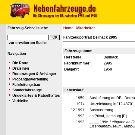
Fahrzeug-Schnellsuche
Home
|
Mitarbeiter
Fahrzeugportrait Beilhack 2995
zur erweiterten Suche
Fahrzeugstamm
Navigation
Hersteller:
Beilhack
Die Rotte
Fabriknummer:
2995
Draisinen
Baujahr:
1959
Rottenwagen & Anhänger
Propangasverteilung
Fahrleitungsbau
Sonderfahrzeuge
Lebenslauf
Ungeklärtes & Rätselhaftes
__.__.1959
Auslieferung an DB - Deut
Verbleibe
__.__.197x
Umzeichnung in "12.4870"
__.12.1991
Ausmusterung
__.__.1992
an Privat, Hamburg [D]
__.__.1992
-
__.__.199x
Leihgabe an Fd
Eisenbahnmuseum Hambur