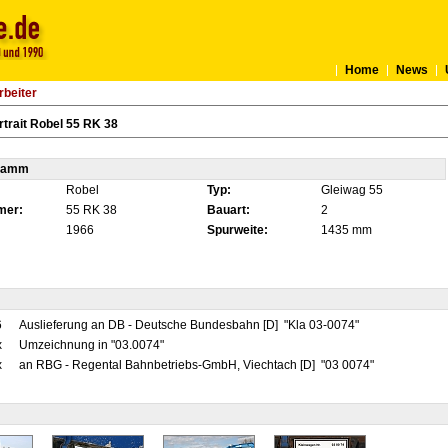
Home
News
rbeiter
trait Robel 55 RK 38
tamm
Robel
Typ:
Gleiwag 55
mer:
55 RK 38
Bauart:
2
1966
Spurweite:
1435 mm
6
Auslieferung an DB - Deutsche Bundesbahn [D] "Kla 03-0074"
x
Umzeichnung in "03.0074"
x
an RBG - Regental Bahnbetriebs-GmbH, Viechtach [D] "03 0074"