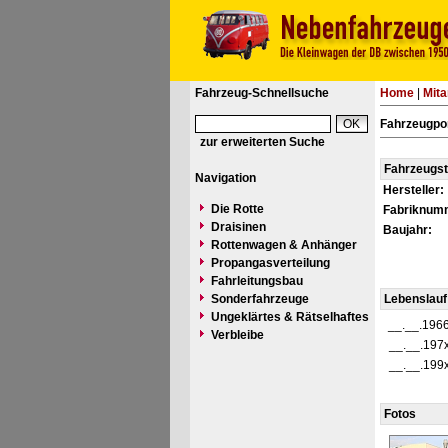
Fahrzeug-Schnellsuche
Home
|
Mita
Fahrzeugpor
zur erweiterten Suche
Fahrzeugs
Navigation
Hersteller:
Die Rotte
Fabriknum
Draisinen
Baujahr:
Rottenwagen & Anhänger
Propangasverteilung
Fahrleitungsbau
Sonderfahrzeuge
Lebenslauf
Ungeklärtes & Rätselhaftes
__.__.196
Verbleibe
__.__.197
__.__.199
Fotos