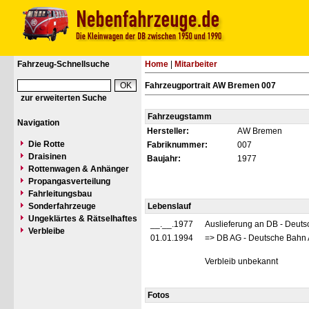
Fahrzeug-Schnellsuche
Home
|
Mitarbeiter
Fahrzeugportrait AW Bremen 007
zur erweiterten Suche
Fahrzeugstamm
Navigation
Hersteller:
AW Bremen
Die Rotte
Fabriknummer:
007
Draisinen
Baujahr:
1977
Rottenwagen & Anhänger
Propangasverteilung
Fahrleitungsbau
Sonderfahrzeuge
Lebenslauf
Ungeklärtes & Rätselhaftes
__.__.1977
Auslieferung an DB - Deut
Verbleibe
01.01.1994
=> DB AG - Deutsche Bahn 
Verbleib unbekannt
Fotos