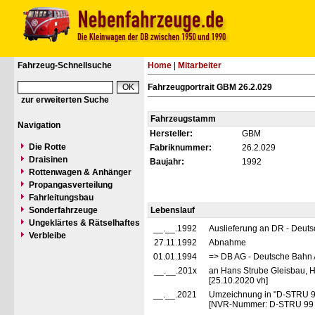
Fahrzeug-Schnellsuche
Home
|
Mitarbeiter
Fahrzeugportrait GBM 26.2.029
zur erweiterten Suche
Fahrzeugstamm
Navigation
Hersteller:
GBM
Die Rotte
Fabriknummer:
26.2.029
Draisinen
Baujahr:
1992
Rottenwagen & Anhänger
Propangasverteilung
Fahrleitungsbau
Sonderfahrzeuge
Lebenslauf
Ungeklärtes & Rätselhaftes
__.__.1992
Auslieferung an DR - Deut
Verbleibe
27.11.1992
Abnahme
01.01.1994
=> DB AG - Deutsche Bahn 
__.__.201x
an Hans Strube Gleisbau, 
[25.10.2020 vh]
__.__.2021
Umzeichnung in "D-STRU 9
[NVR-Nummer: D-STRU 99 