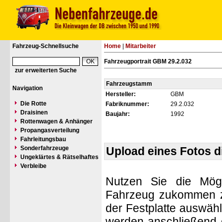
Fahrzeug-Schnellsuche
Home
|
Mitarbeiter
Fahrzeugportrait GBM 29.2.032
zur erweiterten Suche
Fahrzeugstamm
Navigation
Hersteller:
GBM
Die Rotte
Fabriknummer:
29.2.032
Draisinen
Baujahr:
1992
Rottenwagen & Anhänger
Propangasverteilung
Fahrleitungsbau
Sonderfahrzeuge
Upload eines Fotos 
Ungeklärtes & Rätselhaftes
Verbleibe
Nutzen Sie die Mögl
Fahrzeug zukommen zu 
der Festplatte auswäh
werden anschließend d