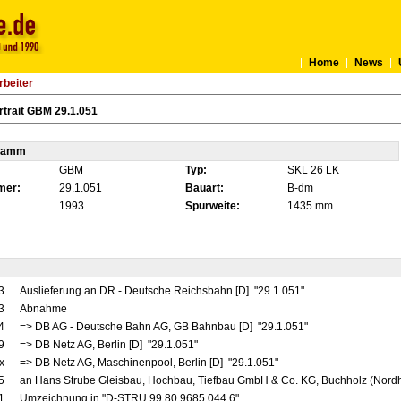
Home
News
rbeiter
trait GBM 29.1.051
tamm
GBM
Typ:
SKL 26 LK
mer:
29.1.051
Bauart:
B-dm
1993
Spurweite:
1435 mm
3
Auslieferung an DR - Deutsche Reichsbahn [D] "29.1.051"
3
Abnahme
4
=> DB AG - Deutsche Bahn AG, GB Bahnbau [D] "29.1.051"
9
=> DB Netz AG, Berlin [D] "29.1.051"
x
=> DB Netz AG, Maschinenpool, Berlin [D] "29.1.051"
5
an Hans Strube Gleisbau, Hochbau, Tiefbau GmbH & Co. KG, Buchholz (Nordh
1
Umzeichnung in "D-STRU 99 80 9685 044 6"