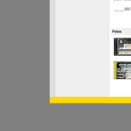
__.__.202
Fotos