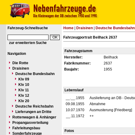
Fahrzeug-Schnellsuche
Home
|
Draisinen
|
Deutsche Bundesbahn
Fahrzeugportrait Beilhack 2637
zur erweiterten Suche
Fahrzeugstamm
Navigation
Hersteller:
Beilhack
Die Rotte
Fabriknummer:
2637
Draisinen
Baujahr:
1955
Deutsche Bundesbahn
Klv 09
Klv 10
Klv 11
Lebenslauf
Klv 12
__.__.1955
Auslieferung an DB - Deut
Klv 20
09.08.1955
Abnahme
Deutsche Reichsbahn
10.07.1970
Ausmusterung [Friedberg]
Lieferungen an Dritte
__.11.1972
++
Rottenwagen & Anhänger
Propangasverteilung
Fahrleitungsbau
Fotos
Sonderfahrzeuge