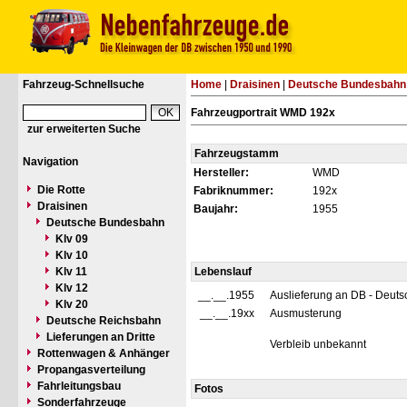
Fahrzeug-Schnellsuche
Home
|
Draisinen
|
Deutsche Bundesbahn
Fahrzeugportrait WMD 192x
zur erweiterten Suche
Fahrzeugstamm
Navigation
Hersteller:
WMD
Die Rotte
Fabriknummer:
192x
Draisinen
Baujahr:
1955
Deutsche Bundesbahn
Klv 09
Klv 10
Klv 11
Lebenslauf
Klv 12
__.__.1955
Auslieferung an DB - Deut
Klv 20
__.__.19xx
Ausmusterung
Deutsche Reichsbahn
Lieferungen an Dritte
Verbleib unbekannt
Rottenwagen & Anhänger
Propangasverteilung
Fahrleitungsbau
Fotos
Sonderfahrzeuge