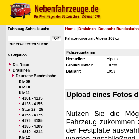
Fahrzeug-Schnellsuche
Home
|
Draisinen
|
Deutsche Bundesbahn
Fahrzeugportrait Alpers 107xx
zur erweiterten Suche
Fahrzeugstamm
Navigation
Hersteller:
Alpers
Die Rotte
Fabriknummer:
107xx
Draisinen
Baujahr:
1953
Deutsche Bundesbahn
Klv 09
Klv 10
Klv 11
Upload eines Fotos 
4101 - 4135
4136 - 4155
Saar 23 - 25
Nutzen Sie die Mögl
4156 - 4175
Fahrzeug zukommen zu 
4176 - 4185
4186 - 4209
der Festplatte auswäh
4210 - 4214
werden anschließend d
Klv 12