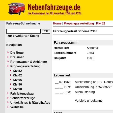
Fahrzeug-Schnellsuche
Home
|
Propangasverteilung
|
Klv 52
Fahrzeugportrait Schöma 2363
zur erweiterten Suche
Fahrzeugstamm
Navigation
Hersteller:
Schöma
Die Rotte
Fabriknummer:
2363
Draisinen
Baujahr:
1961
Rottenwagen & Anhänger
Propangasverteilung
Klv 52
Kla 02
Lebenslauf
Klv 95
__.07.1961
Auslieferung an DB - Deut
Klv 96
__.__.197x
Umzeichnung in "52 8927"
Klv 98
__.__.19xx
Ausmusterung
Fahrleitungsbau
Sonderfahrzeuge
Verbleib unbekannt
Ungeklärtes & Rätselhaftes
Verbleibe