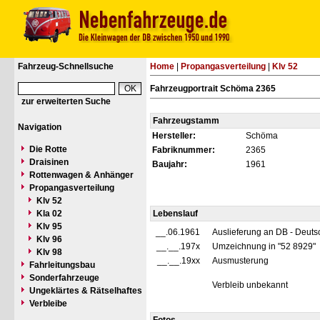
Fahrzeug-Schnellsuche
Home
|
Propangasverteilung
|
Klv 52
Fahrzeugportrait Schöma 2365
zur erweiterten Suche
Fahrzeugstamm
Navigation
Hersteller:
Schöma
Die Rotte
Fabriknummer:
2365
Draisinen
Baujahr:
1961
Rottenwagen & Anhänger
Propangasverteilung
Klv 52
Kla 02
Lebenslauf
Klv 95
__.06.1961
Auslieferung an DB - Deut
Klv 96
__.__.197x
Umzeichnung in "52 8929"
Klv 98
__.__.19xx
Ausmusterung
Fahrleitungsbau
Sonderfahrzeuge
Verbleib unbekannt
Ungeklärtes & Rätselhaftes
Verbleibe