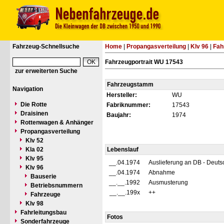
Fahrzeug-Schnellsuche
Home
|
Propangasverteilung
|
Klv 96
|
Fah
Fahrzeugportrait WU 17543
zur erweiterten Suche
Fahrzeugstamm
Navigation
Hersteller:
WU
Die Rotte
Fabriknummer:
17543
Draisinen
Baujahr:
1974
Rottenwagen & Anhänger
Propangasverteilung
Klv 52
Kla 02
Lebenslauf
Klv 95
__.04.1974
Auslieferung an DB - Deut
Klv 96
__.04.1974
Abnahme
Bauserie
__.__.1992
Ausmusterung
Betriebsnummern
__.__.199x
++
Fahrzeuge
Klv 98
Fahrleitungsbau
Fotos
Sonderfahrzeuge