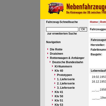
Fahrzeug-Schnellsuche
Home
|
Rot
Fahrzeugpo
zur erweiterten Suche
Fahrzeugs
Navigation
Hersteller:
Die Rotte
Fabriknum
Draisinen
Baujahr:
Rottenwagen & Anhänger
Deutsche Bundesbahn
Kl-Nummern
Klv 40
Lebenslauf
Prototypen
19.02.195
1. Lieferserie
16.12.195
2. Lieferserie
3. Lieferserie
__.__.195
Klv 41
Klv 50
__.__.19x
Klv 51
Klv 53