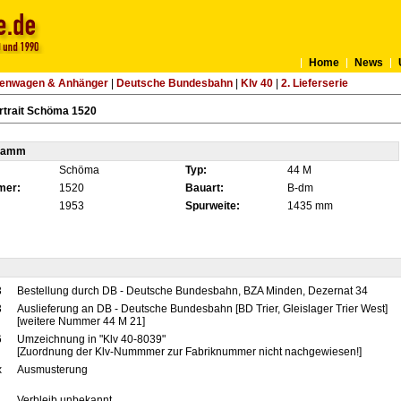
Home
News
tenwagen & Anhänger
|
Deutsche Bundesbahn
|
Klv 40
|
2. Lieferserie
rtrait Schöma 1520
tamm
Schöma
Typ:
44 M
mer:
1520
Bauart:
B-dm
1953
Spurweite:
1435 mm
3
Bestellung durch DB - Deutsche Bundesbahn, BZA Minden, Dezernat 34
3
Auslieferung an DB - Deutsche Bundesbahn [BD Trier, Gleislager Trier West]
[weitere Nummer 44 M 21]
6
Umzeichnung in "Klv 40-8039"
[Zuordnung der Klv-Nummmer zur Fabriknummer nicht nachgewiesen!]
x
Ausmusterung
Verbleib unbekannt