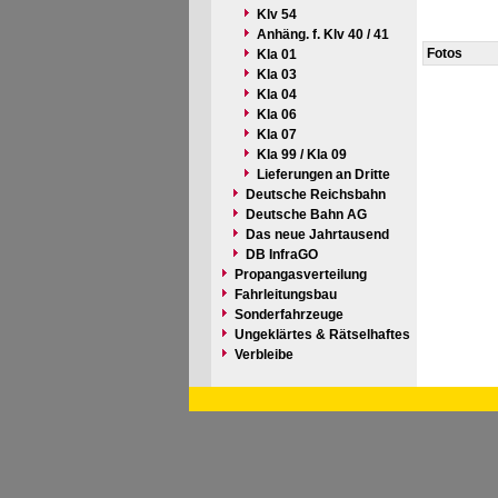
Klv 54
Anhäng. f. Klv 40 / 41
Fotos
Kla 01
Kla 03
Kla 04
Kla 06
Kla 07
Kla 99 / Kla 09
Lieferungen an Dritte
Deutsche Reichsbahn
Deutsche Bahn AG
Das neue Jahrtausend
DB InfraGO
Propangasverteilung
Fahrleitungsbau
Sonderfahrzeuge
Ungeklärtes & Rätselhaftes
Verbleibe