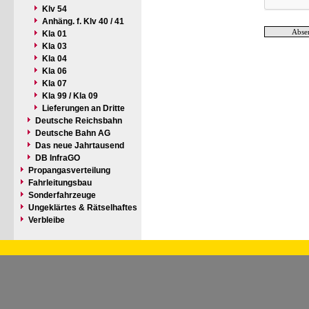
Klv 54
Anhäng. f. Klv 40 / 41
Kla 01
Kla 03
Kla 04
Kla 06
Kla 07
Kla 99 / Kla 09
Lieferungen an Dritte
Deutsche Reichsbahn
Deutsche Bahn AG
Das neue Jahrtausend
DB InfraGO
Propangasverteilung
Fahrleitungsbau
Sonderfahrzeuge
Ungeklärtes & Rätselhaftes
Verbleibe