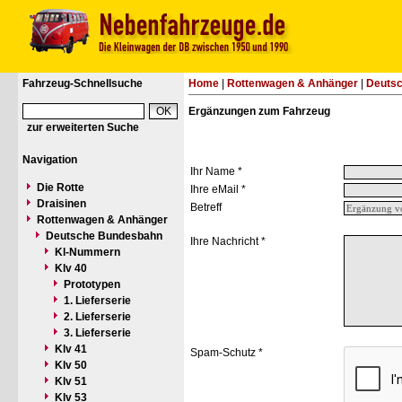
Fahrzeug-Schnellsuche
Home
|
Rottenwagen & Anhänger
|
Deuts
Ergänzungen zum Fahrzeug
zur erweiterten Suche
Navigation
Ihr Name *
Die Rotte
Ihre eMail *
Draisinen
Betreff
Rottenwagen & Anhänger
Deutsche Bundesbahn
Ihre Nachricht *
Kl-Nummern
Klv 40
Prototypen
1. Lieferserie
2. Lieferserie
3. Lieferserie
Klv 41
Spam-Schutz *
Klv 50
Klv 51
Klv 53