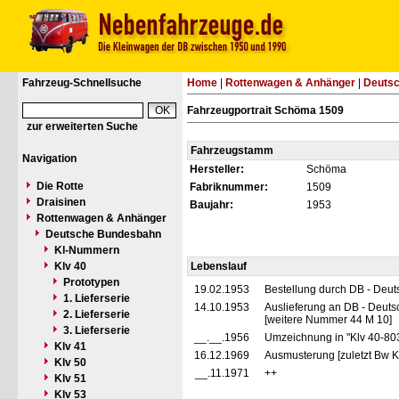
Fahrzeug-Schnellsuche
Home
|
Rottenwagen & Anhänger
|
Deuts
Fahrzeugportrait Schöma 1509
zur erweiterten Suche
Fahrzeugstamm
Navigation
Hersteller:
Schöma
Die Rotte
Fabriknummer:
1509
Draisinen
Baujahr:
1953
Rottenwagen & Anhänger
Deutsche Bundesbahn
Kl-Nummern
Klv 40
Lebenslauf
Prototypen
19.02.1953
Bestellung durch DB - Deu
1. Lieferserie
14.10.1953
Auslieferung an DB - Deuts
2. Lieferserie
[weitere Nummer 44 M 10]
3. Lieferserie
__.__.1956
Umzeichnung in "Klv 40-80
Klv 41
16.12.1969
Ausmusterung [zuletzt Bw K
Klv 50
__.11.1971
++
Klv 51
Klv 53