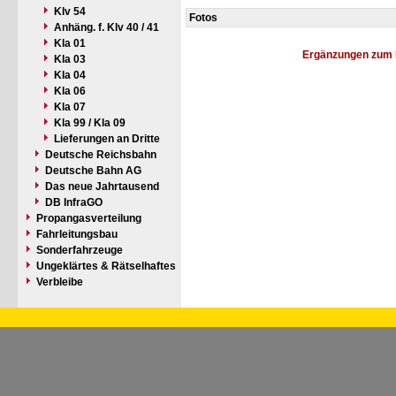
Klv 54
Fotos
Anhäng. f. Klv 40 / 41
Kla 01
Ergänzungen zum 
Kla 03
Kla 04
Kla 06
Kla 07
Kla 99 / Kla 09
Lieferungen an Dritte
Deutsche Reichsbahn
Deutsche Bahn AG
Das neue Jahrtausend
DB InfraGO
Propangasverteilung
Fahrleitungsbau
Sonderfahrzeuge
Ungeklärtes & Rätselhaftes
Verbleibe