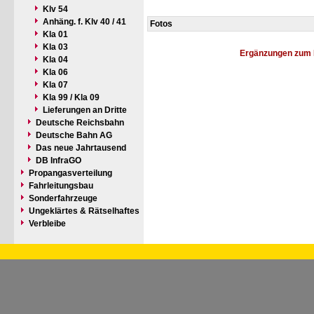
Klv 54
Anhäng. f. Klv 40 / 41
Fotos
Kla 01
Kla 03
Ergänzungen zum 
Kla 04
Kla 06
Kla 07
Kla 99 / Kla 09
Lieferungen an Dritte
Deutsche Reichsbahn
Deutsche Bahn AG
Das neue Jahrtausend
DB InfraGO
Propangasverteilung
Fahrleitungsbau
Sonderfahrzeuge
Ungeklärtes & Rätselhaftes
Verbleibe