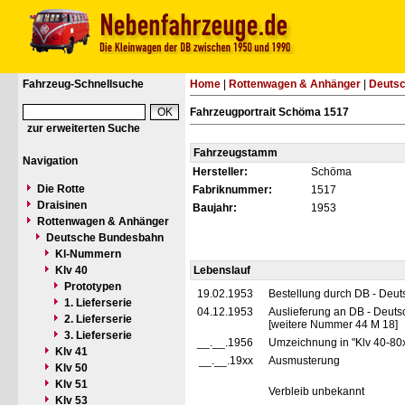
Fahrzeug-Schnellsuche
Home
|
Rottenwagen & Anhänger
|
Deuts
Fahrzeugportrait Schöma 1517
zur erweiterten Suche
Fahrzeugstamm
Navigation
Hersteller:
Schöma
Die Rotte
Fabriknummer:
1517
Draisinen
Baujahr:
1953
Rottenwagen & Anhänger
Deutsche Bundesbahn
Kl-Nummern
Klv 40
Lebenslauf
Prototypen
19.02.1953
Bestellung durch DB - Deu
1. Lieferserie
04.12.1953
Auslieferung an DB - Deuts
2. Lieferserie
[weitere Nummer 44 M 18]
3. Lieferserie
__.__.1956
Umzeichnung in "Klv 40-80
Klv 41
__.__.19xx
Ausmusterung
Klv 50
Klv 51
Verbleib unbekannt
Klv 53