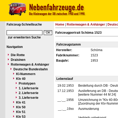
Fahrzeug-Schnellsuche
Home
|
Rottenwagen & Anhänger
|
Deuts
Fahrzeugportrait Schöma 1523
zur erweiterten Suche
Fahrzeugstamm
Navigation
Hersteller:
Schöma
Die Rotte
Fabriknummer:
1523
Draisinen
Baujahr:
1953
Rottenwagen & Anhänger
Deutsche Bundesbahn
Kl-Nummern
Klv 40
Lebenslauf
Prototypen
19.02.1953
Bestellung durch DB - Deu
1. Lieferserie
17.12.1953
Auslieferung an DB - Deuts
2. Lieferserie
[weitere Nummer 44 M 24]
3. Lieferserie
__.__.1956
Umzeichnung in "Klv 40-80
Klv 41
[Zuordnung der Klv-Nummme
Klv 50
__.__.19xx
Ausmusterung
Klv 51
Klv 53
Verbleib unbekannt