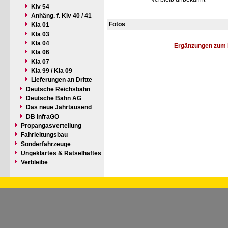
Klv 54
Anhäng. f. Klv 40 / 41
Fotos
Kla 01
Kla 03
Kla 04
Ergänzungen zum 
Kla 06
Kla 07
Kla 99 / Kla 09
Lieferungen an Dritte
Deutsche Reichsbahn
Deutsche Bahn AG
Das neue Jahrtausend
DB InfraGO
Propangasverteilung
Fahrleitungsbau
Sonderfahrzeuge
Ungeklärtes & Rätselhaftes
Verbleibe