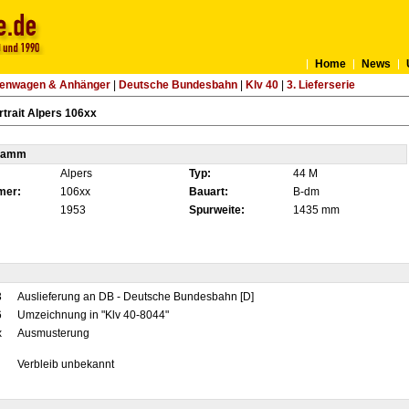
Home
News
tenwagen & Anhänger
|
Deutsche Bundesbahn
|
Klv 40
|
3. Lieferserie
trait Alpers 106xx
tamm
Alpers
Typ:
44 M
mer:
106xx
Bauart:
B-dm
1953
Spurweite:
1435 mm
3
Auslieferung an DB - Deutsche Bundesbahn [D]
6
Umzeichnung in "Klv 40-8044"
x
Ausmusterung
Verbleib unbekannt