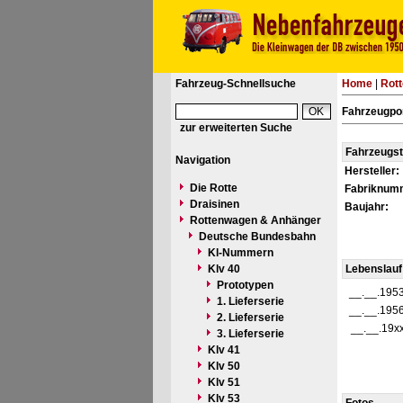
Fahrzeug-Schnellsuche
Home
|
Rot
Fahrzeugpor
zur erweiterten Suche
Fahrzeugs
Navigation
Hersteller:
Die Rotte
Fabriknum
Draisinen
Baujahr:
Rottenwagen & Anhänger
Deutsche Bundesbahn
Kl-Nummern
Klv 40
Lebenslauf
Prototypen
__.__.195
1. Lieferserie
__.__.195
2. Lieferserie
__.__.19x
3. Lieferserie
Klv 41
Klv 50
Klv 51
Klv 53