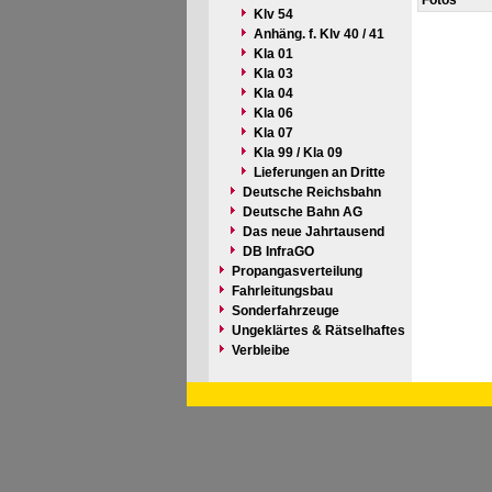
Fotos
Klv 54
Anhäng. f. Klv 40 / 41
Kla 01
Kla 03
Kla 04
Kla 06
Kla 07
Kla 99 / Kla 09
Lieferungen an Dritte
Deutsche Reichsbahn
Deutsche Bahn AG
Das neue Jahrtausend
DB InfraGO
Propangasverteilung
Fahrleitungsbau
Sonderfahrzeuge
Ungeklärtes & Rätselhaftes
Verbleibe