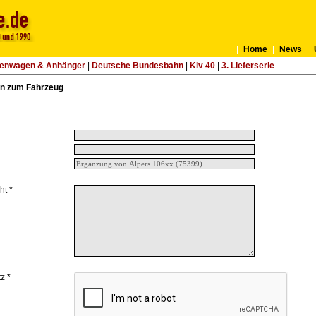
Home
News
tenwagen & Anhänger
|
Deutsche Bundesbahn
|
Klv 40
|
3. Lieferserie
n zum Fahrzeug
ht *
z *