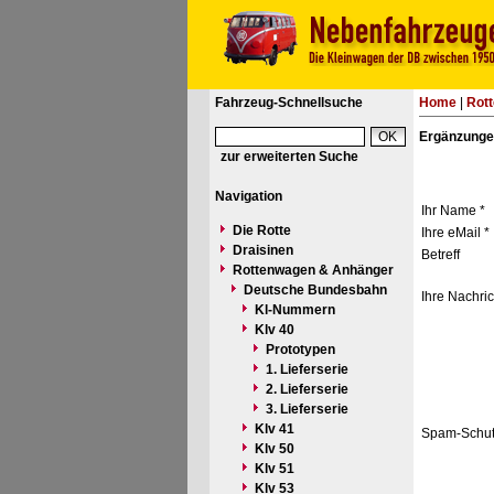
Fahrzeug-Schnellsuche
Home
|
Rot
Ergänzunge
zur erweiterten Suche
Navigation
Ihr Name *
Die Rotte
Ihre eMail *
Draisinen
Betreff
Rottenwagen & Anhänger
Deutsche Bundesbahn
Ihre Nachric
Kl-Nummern
Klv 40
Prototypen
1. Lieferserie
2. Lieferserie
3. Lieferserie
Klv 41
Spam-Schut
Klv 50
Klv 51
Klv 53