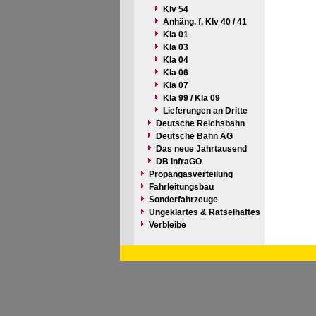
Klv 54
Anhäng. f. Klv 40 / 41
Kla 01
Kla 03
Kla 04
Kla 06
Kla 07
Kla 99 / Kla 09
Lieferungen an Dritte
Deutsche Reichsbahn
Deutsche Bahn AG
Das neue Jahrtausend
DB InfraGO
Propangasverteilung
Fahrleitungsbau
Sonderfahrzeuge
Ungeklärtes & Rätselhaftes
Verbleibe