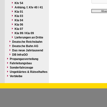
Klv 54
Anhäng. f. Klv 40 / 41
Kla 01
Kla 03
Kla 04
Kla 06
Kla 07
Kla 99 / Kla 09
Lieferungen an Dritte
Deutsche Reichsbahn
Deutsche Bahn AG
Das neue Jahrtausend
DB InfraGO
Propangasverteilung
Fahrleitungsbau
Sonderfahrzeuge
Ungeklärtes & Rätselhaftes
Verbleibe