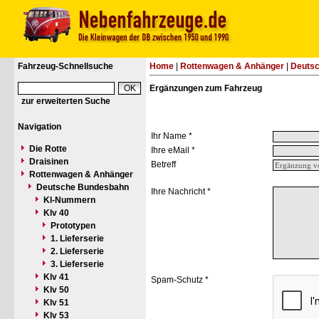
Fahrzeug-Schnellsuche
Home
|
Rottenwagen & Anhänger
|
Deuts
Ergänzungen zum Fahrzeug
zur erweiterten Suche
Navigation
Ihr Name *
Die Rotte
Ihre eMail *
Draisinen
Betreff
Rottenwagen & Anhänger
Deutsche Bundesbahn
Ihre Nachricht *
Kl-Nummern
Klv 40
Prototypen
1. Lieferserie
2. Lieferserie
3. Lieferserie
Klv 41
Spam-Schutz *
Klv 50
Klv 51
Klv 53