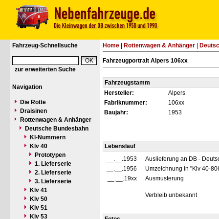
Fahrzeug-Schnellsuche
Home
|
Rottenwagen & Anhänger
|
Deuts
Fahrzeugportrait Alpers 106xx
zur erweiterten Suche
Fahrzeugstamm
Navigation
Hersteller:
Alpers
Die Rotte
Fabriknummer:
106xx
Draisinen
Baujahr:
1953
Rottenwagen & Anhänger
Deutsche Bundesbahn
Kl-Nummern
Klv 40
Lebenslauf
Prototypen
__.__.1953
Auslieferung an DB - Deut
1. Lieferserie
__.__.1956
Umzeichnung in "Klv 40-80
2. Lieferserie
__.__.19xx
Ausmusterung
3. Lieferserie
Klv 41
Verbleib unbekannt
Klv 50
Klv 51
Klv 53