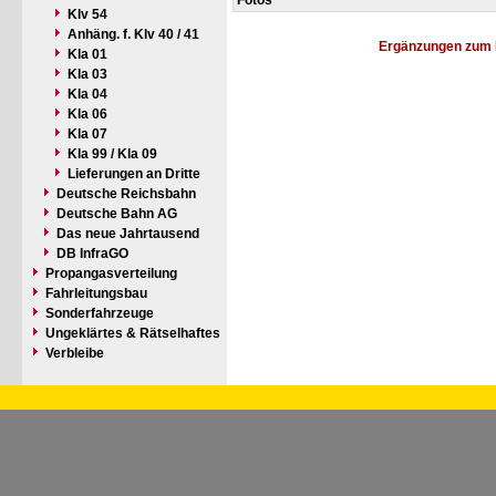
Fotos
Klv 54
Anhäng. f. Klv 40 / 41
Ergänzungen zum 
Kla 01
Kla 03
Kla 04
Kla 06
Kla 07
Kla 99 / Kla 09
Lieferungen an Dritte
Deutsche Reichsbahn
Deutsche Bahn AG
Das neue Jahrtausend
DB InfraGO
Propangasverteilung
Fahrleitungsbau
Sonderfahrzeuge
Ungeklärtes & Rätselhaftes
Verbleibe