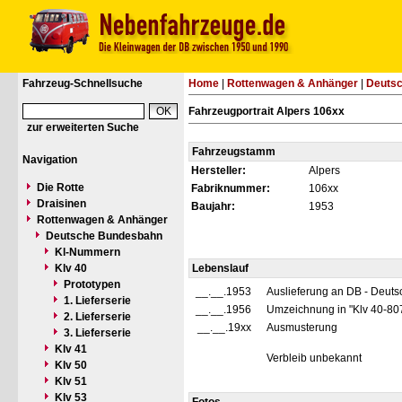
Fahrzeug-Schnellsuche
Home
|
Rottenwagen & Anhänger
|
Deuts
Fahrzeugportrait Alpers 106xx
zur erweiterten Suche
Fahrzeugstamm
Navigation
Hersteller:
Alpers
Die Rotte
Fabriknummer:
106xx
Draisinen
Baujahr:
1953
Rottenwagen & Anhänger
Deutsche Bundesbahn
Kl-Nummern
Klv 40
Lebenslauf
Prototypen
__.__.1953
Auslieferung an DB - Deut
1. Lieferserie
__.__.1956
Umzeichnung in "Klv 40-80
2. Lieferserie
__.__.19xx
Ausmusterung
3. Lieferserie
Klv 41
Verbleib unbekannt
Klv 50
Klv 51
Klv 53