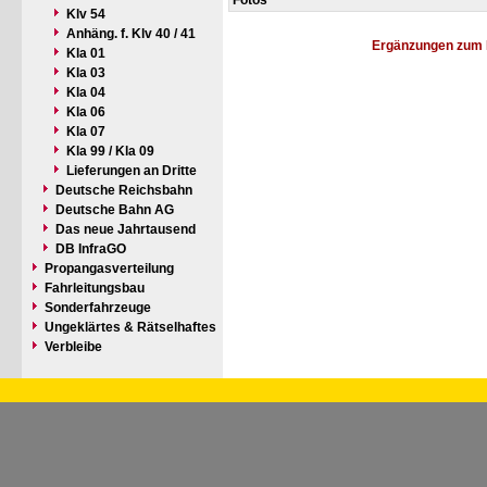
Fotos
Klv 54
Anhäng. f. Klv 40 / 41
Ergänzungen zum 
Kla 01
Kla 03
Kla 04
Kla 06
Kla 07
Kla 99 / Kla 09
Lieferungen an Dritte
Deutsche Reichsbahn
Deutsche Bahn AG
Das neue Jahrtausend
DB InfraGO
Propangasverteilung
Fahrleitungsbau
Sonderfahrzeuge
Ungeklärtes & Rätselhaftes
Verbleibe