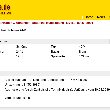
Home
News
tenwagen & Anhänger
|
Deutsche Bundesbahn
|
Klv 51
|
8986 - 8991
rtrait Schöma 2441
tamm
Schöma
Typ:
45 M
mer:
2441
Bauart:
B-dm
1961
Spurweite:
1435 mm
1
Auslieferung an DB - Deutsche Bundesbahn [D] "Klv 51-8986"
x
Umzeichnung in "51 8986"
9
Ausmusterung [durch Zentralstelle Technik (Mainz), Verfügung vom 10.04.1989
Verbleib unbekannt