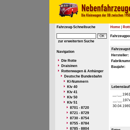
Fahrzeug-Schnellsuche
Home
|
Rot
Fahrzeugpo
zur erweiterten Suche
Fahrzeugs
Navigation
Hersteller:
Die Rotte
Fabriknum
Draisinen
Baujahr:
Rottenwagen & Anhänger
Deutsche Bundesbahn
Kl-Nummern
Klv 40
Lebenslauf
Klv 41
__.__.196
Klv 50
__.__.197
Klv 51
30.04.198
8701 - 8720
8721 - 8729
8730 - 8754
8755 - 8784
8785 - 8804