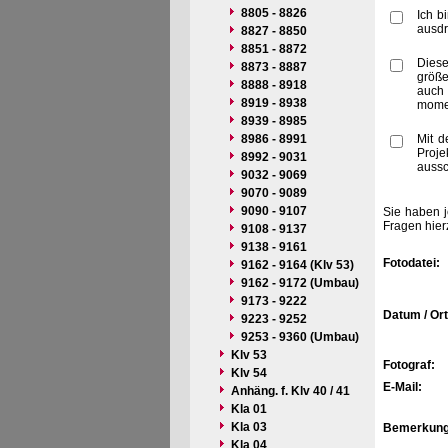
8805 - 8826
Ich b
ausdr
8827 - 8850
8851 - 8872
Diese
8873 - 8887
größe
8888 - 8918
auch 
8919 - 8938
momen
8939 - 8985
8986 - 8991
Mit d
Proje
8992 - 9031
aussc
9032 - 9069
9070 - 9089
9090 - 9107
Sie haben j
Fragen hier
9108 - 9137
9138 - 9161
Fotodatei:
9162 - 9164 (Klv 53)
9162 - 9172 (Umbau)
9173 - 9222
Datum / Ort
9223 - 9252
9253 - 9360 (Umbau)
Klv 53
Fotograf:
Klv 54
E-Mail:
Anhäng. f. Klv 40 / 41
Kla 01
Kla 03
Bemerkung
Kla 04