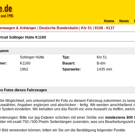
Home
News
tenwagen & Anhänger
|
Deutsche Bundesbahn
|
Klv 51
|
9108 - 9137
trait Sollinger Hütte K1160
tamm
Sollinger Hütte
Typ:
Klv 51
mer:
K1160
Bauart:
B-dm
1962
Spurweite:
1435 mm
es Fotos dieses Fahrzeuges
die Möglichkeit, uns unkompliziert Ihr Foto zu diesem Fahrzeug zukommen zu lassen
auswählen, Angaben ergänzen und abschicken - fertig. Wir werden anschließend d
r System einstellen. Wir behalten uns das Recht vor, eine Auswahl zu treffen, welc
rderungen: Bitte nur jpg-Dateien schicken mit einer Größe von
mindestens 800 /
lder mit exakt 750 / 500 Pixeln Seitenlängen zusenden, was uns Bearbeitungszeit 
hr Bild verwenden können, bitten wir Sie um die Bestätigung folgender Punkte: