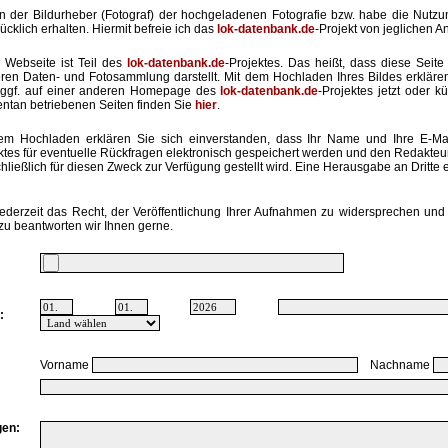
in der Bildurheber (Fotograf) der hochgeladenen Fotografie bzw. habe die Nut
ücklich erhalten. Hiermit befreie ich das
lok-datenbank.de
-Projekt von jeglichen A
 Webseite ist Teil des
lok-datenbank.de
-Projektes. Das heißt, dass diese Seite 
ren Daten- und Fotosammlung darstellt. Mit dem Hochladen Ihres Bildes erkläre
ggf. auf einer anderen Homepage des
lok-datenbank.de
-Projektes jetzt oder k
tan betriebenen Seiten finden Sie
hier
.
em Hochladen erklären Sie sich einverstanden, dass Ihr Name und Ihre E-Ma
ktes für eventuelle Rückfragen elektronisch gespeichert werden und den Redakte
hließlich für diesen Zweck zur Verfügung gestellt wird. Eine Herausgabe an Dritte er
ederzeit das Recht, der Veröffentlichung Ihrer Aufnahmen zu widersprechen und 
zu beantworten wir Ihnen gerne.
:
Vorname
Nachname
en: