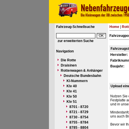
Fahrzeug-Schnellsuche
Home
|
Rot
Fahrzeugpor
zur erweiterten Suche
Fahrzeugs
Navigation
Hersteller:
Die Rotte
Fabriknum
Draisinen
Baujahr:
Rottenwagen & Anhänger
Deutsche Bundesbahn
Kl-Nummern
Klv 40
Upload ein
Klv 41
Nutzen Sie 
Klv 50
Festplatte 
Klv 51
und in unse
8701 - 8720
8721 - 8729
Mindestanfo
uns auch Bi
8730 - 8754
8755 - 8784
Bevor wir I
8785 - 8804