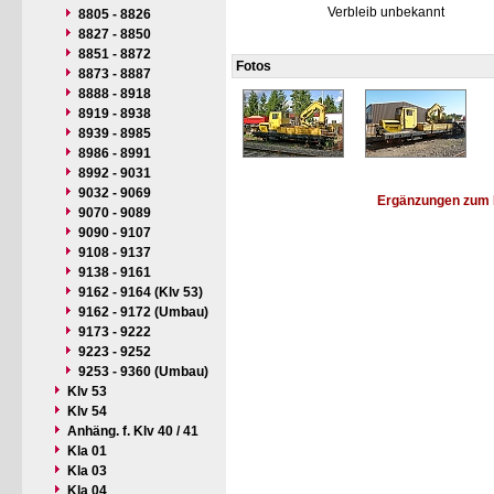
Verbleib unbekannt
8805 - 8826
8827 - 8850
8851 - 8872
Fotos
8873 - 8887
8888 - 8918
8919 - 8938
8939 - 8985
8986 - 8991
8992 - 9031
9032 - 9069
Ergänzungen zum 
9070 - 9089
9090 - 9107
9108 - 9137
9138 - 9161
9162 - 9164 (Klv 53)
9162 - 9172 (Umbau)
9173 - 9222
9223 - 9252
9253 - 9360 (Umbau)
Klv 53
Klv 54
Anhäng. f. Klv 40 / 41
Kla 01
Kla 03
Kla 04