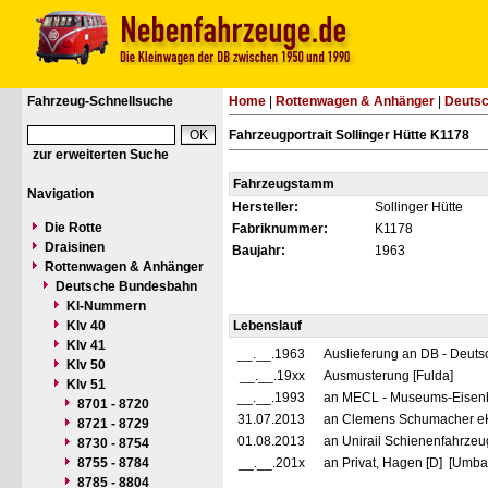
Fahrzeug-Schnellsuche
Home
|
Rottenwagen & Anhänger
|
Deuts
Fahrzeugportrait Sollinger Hütte K1178
zur erweiterten Suche
Fahrzeugstamm
Navigation
Hersteller:
Sollinger Hütte
Die Rotte
Fabriknummer:
K1178
Draisinen
Baujahr:
1963
Rottenwagen & Anhänger
Deutsche Bundesbahn
Kl-Nummern
Klv 40
Lebenslauf
Klv 41
__.__.1963
Auslieferung an DB - Deut
Klv 50
__.__.19xx
Ausmusterung [Fulda]
Klv 51
__.__.1993
an MECL - Museums-Eisenba
8701 - 8720
31.07.2013
an Clemens Schumacher eK,
8721 - 8729
01.08.2013
an Unirail Schienenfahrze
8730 - 8754
8755 - 8784
__.__.201x
an Privat, Hagen [D] [Umbau
8785 - 8804