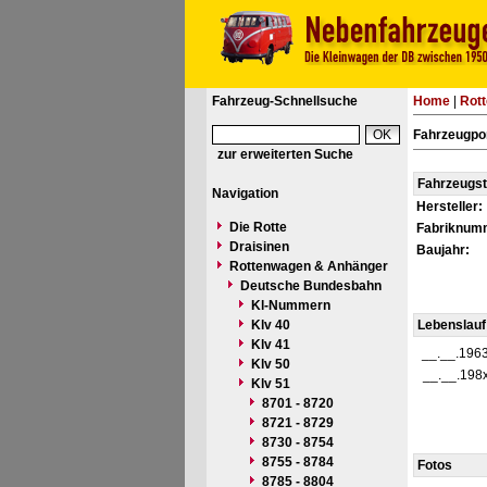
Fahrzeug-Schnellsuche
Home
|
Rot
Fahrzeugpor
zur erweiterten Suche
Fahrzeugs
Navigation
Hersteller:
Die Rotte
Fabriknum
Draisinen
Baujahr:
Rottenwagen & Anhänger
Deutsche Bundesbahn
Kl-Nummern
Klv 40
Lebenslauf
Klv 41
__.__.196
Klv 50
__.__.198
Klv 51
8701 - 8720
8721 - 8729
8730 - 8754
8755 - 8784
Fotos
8785 - 8804