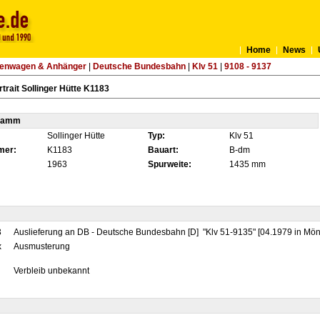
Home
News
tenwagen & Anhänger
|
Deutsche Bundesbahn
|
Klv 51
|
9108 - 9137
trait Sollinger Hütte K1183
tamm
Sollinger Hütte
Typ:
Klv 51
mer:
K1183
Bauart:
B-dm
1963
Spurweite:
1435 mm
3
Auslieferung an DB - Deutsche Bundesbahn [D] "Klv 51-9135" [04.1979 in Mön
x
Ausmusterung
Verbleib unbekannt