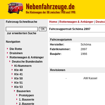
Fahrzeug-Schnellsuche
Home
|
Rottenwagen & Anhänger
|
Deuts
Fahrzeugportrait Schöma 2897
zur erweiterten Suche
Fahrzeugstamm
Navigation
Hersteller:
Schöma
Die Rotte
Fabriknummer:
2897
Draisinen
Baujahr:
1966
Rottenwagen & Anhänger
Deutsche Bundesbahn
Kl-Nummern
Klv 40
Revisionen
Klv 41
-
AW Kassel
Klv 50
Klv 51
Klv 53
Bauserien
Prototypen
1. Bauserie
2. Bauserie