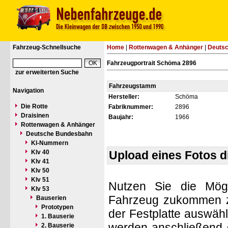
Fahrzeug-Schnellsuche
Home
|
Rottenwagen & Anhänger
|
Deuts
Fahrzeugportrait Schöma 2896
zur erweiterten Suche
Fahrzeugstamm
Navigation
Hersteller:
Schöma
Die Rotte
Fabriknummer:
2896
Draisinen
Baujahr:
1966
Rottenwagen & Anhänger
Deutsche Bundesbahn
Kl-Nummern
Klv 40
Upload eines Fotos 
Klv 41
Klv 50
Klv 51
Nutzen Sie die Mögl
Klv 53
Fahrzeug zukommen zu 
Bauserien
Prototypen
der Festplatte auswäh
1. Bauserie
werden anschließend d
2. Bauserie