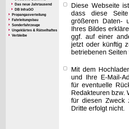
Diese Webseite is
Das neue Jahrtausend
DB InfraGO
dass diese Seite 
Propangasverteilung
größeren Daten- 
Fahrleitungsbau
Sonderfahrzeuge
Ihres Bildes erklä
Ungeklärtes & Rätselhaftes
ggf. auf einer a
Verbleibe
jetzt oder künftig
betriebenen Seiten
Mit dem Hochladen
und Ihre E-Mail-A
für eventuelle Rü
Redakteuren bzw. W
für diesen Zweck 
Dritte erfolgt nicht.