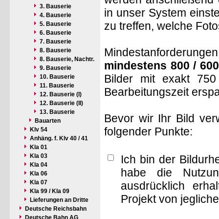
3. Bauserie
in unser System einste
4. Bauserie
zu treffen, welche Fot
5. Bauserie
6. Bauserie
7. Bauserie
Mindestanforderungen: 
8. Bauserie
8. Bauserie, Nachtr.
mindestens 800 / 600
9. Bauserie
Bilder mit exakt 75
10. Bauserie
11. Bauserie
Bearbeitungszeit ersp
12. Bauserie (I)
12. Bauserie (II)
13. Bauserie
Bevor wir Ihr Bild ve
Bauarten
folgender Punkte:
Klv 54
Anhäng. f. Klv 40 / 41
Kla 01
Kla 03
Ich bin der Bildur
Kla 04
habe die Nutzun
Kla 06
Kla 07
ausdrücklich erha
Kla 99 / Kla 09
Projekt von jeglich
Lieferungen an Dritte
Deutsche Reichsbahn
Deutsche Bahn AG