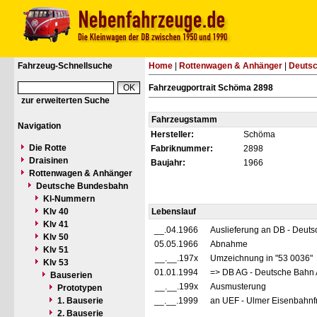
Fahrzeug-Schnellsuche
Home
|
Rottenwagen & Anhänger
|
Deuts
Fahrzeugportrait Schöma 2898
zur erweiterten Suche
Fahrzeugstamm
Navigation
Hersteller:
Schöma
Die Rotte
Fabriknummer:
2898
Draisinen
Baujahr:
1966
Rottenwagen & Anhänger
Deutsche Bundesbahn
Kl-Nummern
Klv 40
Lebenslauf
Klv 41
__.04.1966
Auslieferung an DB - Deut
Klv 50
05.05.1966
Abnahme
Klv 51
__.__.197x
Umzeichnung in "53 0036"
Klv 53
01.01.1994
=> DB AG - Deutsche Bahn 
Bauserien
__.__.199x
Ausmusterung
Prototypen
1. Bauserie
__.__.1999
an UEF - Ulmer Eisenbahnfr
2. Bauserie