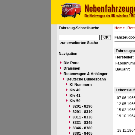
Fahrzeug-Schnellsuche
Home
|
Rot
Fahrzeugpor
zur erweiterten Suche
Fahrzeugs
Navigation
Hersteller:
Die Rotte
Fabriknum
Draisinen
Baujahr:
Rottenwagen & Anhänger
Deutsche Bundesbahn
Kl-Nummern
Klv 40
Lebenslauf
Klv 41
07.06.195
Klv 50
12.05.195
8201 - 8290
15.02.195
8291 - 8310
19.10.196
8311 - 8330
8331 - 8345
8346 - 8380
18.11.196
8381 - 8405