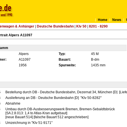
Home
News
tenwagen & Anhänger
|
Deutsche Bundesbahn
|
Klv 50
|
8201 - 8290
trait Alpers A11097
tamm
Alpers
Typ:
45 M
mer:
A11097
Bauart:
B-dm
1956
Spurweite:
1435 mm
5
Bestellung durch DB - Deutsche Bundesbahn, Dezernat 34, München [D] [Liefe
6
Auslieferung an DB - Deutsche Bundesbahn [D] "Klv 50-8282"
6
Abnahme
4
Umbau durch DB-Ausbesserungswerk Bremen, Bremen-Sebaldtsbrück
[SA 2.8.013: 1,4 to Atlas-Kran aufgebaut]
[neue Bauart 514] [falsche Bauart 512 angeschrieben]
4
Umzeichnung in "Klv 51-9171"