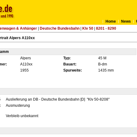
Home
News
tenwagen & Anhänger
|
Deutsche Bundesbahn
|
Klv 50
|
8201 - 8290
trait Alpers A110xx
tamm
Alpers
Typ:
45 M
mer:
A110xx
Bauart:
B-dm
1955
Spurweite:
1435 mm
5
Auslieferung an DB - Deutsche Bundesbahn [D] "Klv 50-8208"
x
Ausmusterung
Verbleib unbekannt