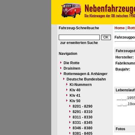
Fahrzeug-Schnellsuche
Home
|
Rot
Fahrzeugpor
zur erweiterten Suche
Fahrzeugs
Navigation
Hersteller:
Die Rotte
Fabriknum
Draisinen
Baujahr:
Rottenwagen & Anhänger
Deutsche Bundesbahn
Kl-Nummern
Klv 40
Lebenslauf
Klv 41
__.__.195
Klv 50
__.__.19x
8201 - 8290
8291 - 8310
8311 - 8330
8331 - 8345
8346 - 8380
Fotos
8381 - 8405