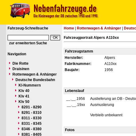
Fahrzeug-Schnellsuche
Home
|
Rottenwagen & Anhänger
|
Deuts
Fahrzeugportrait Alpers A110xx
zur erweiterten Suche
Fahrzeugstamm
Navigation
Hersteller:
Alpers
Die Rotte
Fabriknummer:
A110xx
Draisinen
Baujahr:
1956
Rottenwagen & Anhänger
Deutsche Bundesbahn
Kl-Nummern
Klv 40
Lebenslauf
Klv 41
__.__.1956
Auslieferung an DB - Deut
Klv 50
__.__.19xx
Ausmusterung
8201 - 8290
8291 - 8310
Verbleib unbekannt
8311 - 8330
8331 - 8345
8346 - 8380
Fotos
8381 - 8405